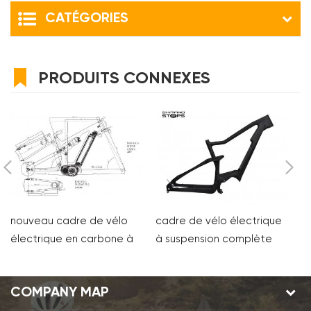
CATÉGORIES
PRODUITS CONNEXES
nouveau cadre de vélo
cadre de vélo électrique
C
électrique en carbone à
à suspension complète
to
suspension complète
en carbone pour moteur
bafang
shimano
COMPANY MAP