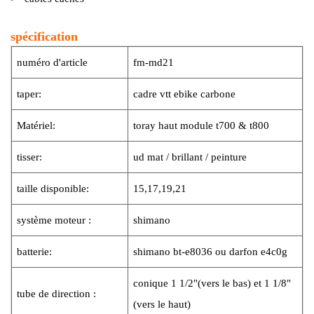
spécification
numéro d'article
fm-md21
taper:
cadre vtt ebike carbone
Matériel:
toray haut module t700 & t800
tisser:
ud mat / brillant / peinture
taille disponible:
15,17,19,21
système moteur :
shimano
batterie:
shimano bt-e8036 ou darfon e4c0g
conique 1 1/2"(vers le bas) et 1 1/8"
tube de direction :
(vers le haut)