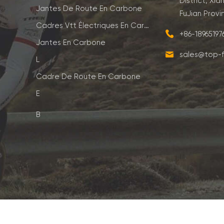
District, Xia
Jantes De Route En Carbone
FuJian Provi
Cadres Vtt Électriques En Carbone
+86-1896519
Jantes En Carbone
sales@top-f
L
Cadre De Route En Carbone
E
B