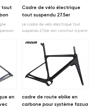
 tout
Cadre de vélo électrique
rbon
tout suspendu 27.5er
agne
Le cadre de vélo électrique tout
spension
suspendu 27,5er est construit à partir
t
de h haut module Toray T700 &
T800.Il utilise SHIMANO M8000
ème de
Système moteur et acheminement
 et a
interne des câbles.
ique en
cadre de route ebike en
vec
carbone pour système fazua