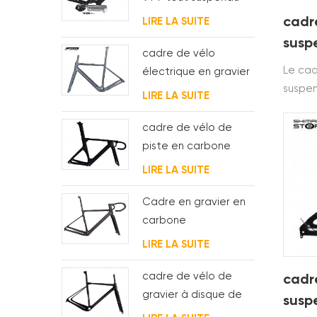
Enduro Carbon
cadr
LIRE LA SUITE
susp
cadre de vélo
câbl
Le cad
électrique en gravier
suspen
de carbone avec
LIRE LA SUITE
entièr
moteur de moyeu fsa
partir 
et batterie
cadre de vélo de
achemi
piste en carbone
dispos
aéro pour système
LIRE LA SUITE
shima
bsa
Cadre en gravier en
carbone
Acheminement
LIRE LA SUITE
interne complet des
câbles
cadre de vélo de
cadr
gravier à disque de
susp
cyclocross en