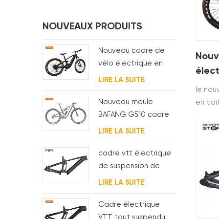
NOUVEAUX PRODUITS
Nouveau cadre de
Nouv
vélo électrique en
élec
carbone bafang
LIRE LA SUITE
bafa
M620 à suspension
le nou
comp
complète pour vtt et
Nouveau moule
en car
vélo
gros vélo
BAFANG G510 cadre
est co
de vélo électrique à
et T80
LIRE LA SUITE
suspension complète
vélo é
versio
cadre vtt électrique
moteur
de suspension de
bafang
routage de câble
LIRE LA SUITE
entièrement interne
Cadre électrique
VTT tout suspendu