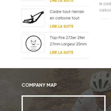
LIRE LA SUITE
carb
le cad
carbone pour bb t47
shim
carbon
Cadre tout-terrain
constr
en carbone tout
module
suspendu 29er
LIRE LA SUITE
moteur
Top-Fire 27.5er 29er
27mm Largeur 25mm
Profondeur Jantes
LIRE LA SUITE
Carbone VTT
Hookless Pour XC
COMPANY MAP