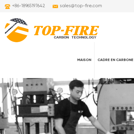
+86-18965197642
sales@top-fire.com
MAISON
CADRE EN CARBONE
cadres de vélo électrique en carbone