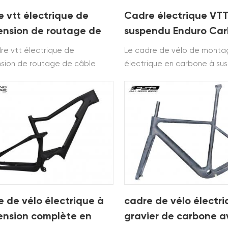
e vtt électrique de
Cadre électrique VTT
ension de routage de
suspendu Enduro Ca
e entièrement interne
re vtt électrique de
Le cadre de vélo de mont
sion de routage de câble
électrique en carbone à su
ement interne est construit à
intégrale 27.5 plus / 29er es
de toray t700&t800.il utilise un
construit à partir de Toray
nement interne des câbles et
T700&T800.Il utilise le syst
e d'un système de moteur
moteur BAFANG M500/M600
no
réussi le test ISO4210.
e de vélo électrique à
cadre de vélo électr
ension complète en
gravier de carbone a