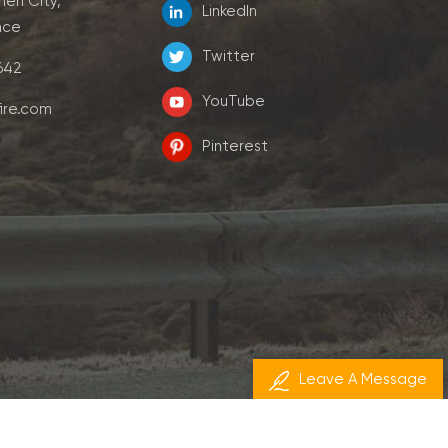
men City,
LinkedIn
nce
Twitter
7642
YouTube
ire.com
Pinterest
Leave A Message