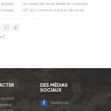
 et
 gravier
Le cadre de route ebike en carbone
e moyeu
rd17 est construit à partir de toray
 à partir
t700&t800.il utilise système fazua et
ions du
comprend cadre, fourche, tige de
 gravier
selle et pince
u arrière
es
 fsa
ACTER
DES MÉDIAS
SOCIAUX
ndustrial
Facebook
ganInd.