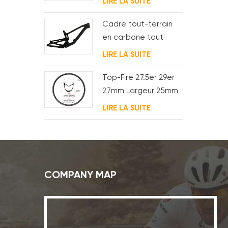
LIRE LA SUITE
carbone pour bb t47
Cadre tout-terrain
en carbone tout
suspendu 29er
LIRE LA SUITE
Top-Fire 27.5er 29er
27mm Largeur 25mm
Profondeur Jantes
LIRE LA SUITE
Carbone VTT
Hookless Pour XC
COMPANY MAP