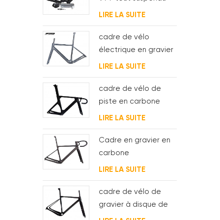
Enduro Carbon
LIRE LA SUITE
cadre de vélo
électrique en gravier
de carbone avec
LIRE LA SUITE
moteur de moyeu fsa
et batterie
cadre de vélo de
piste en carbone
aéro pour système
LIRE LA SUITE
bsa
Cadre en gravier en
carbone
Acheminement
LIRE LA SUITE
interne complet des
câbles
cadre de vélo de
gravier à disque de
cyclocross en