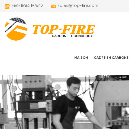
+86-18965197642
sales@top-fire.com
MAISON
CADRE EN CARBONE
cadres de vélo électrique en carbone