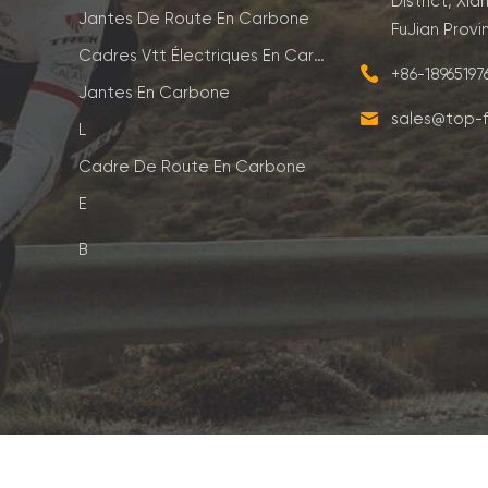
District, Xia
Jantes De Route En Carbone
FuJian Provi
Cadres Vtt Électriques En Carbone
+86-1896519
Jantes En Carbone
sales@top-f
L
Cadre De Route En Carbone
E
B