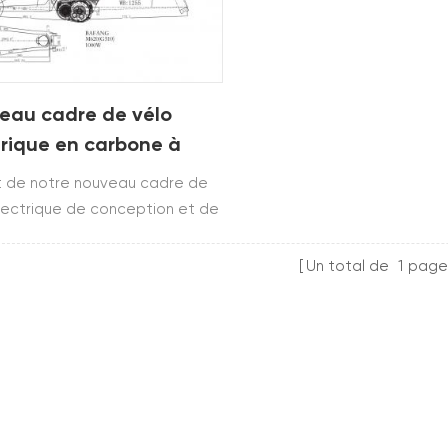
eau cadre de vélo
trique en carbone à
ension complète
git de notre nouveau cadre de
ng
lectrique de conception et de
herche d'une coopération.si
tes intéressé par ce modèle
Un total de
1
page
re ou si vous recherchez
ement ce type de
.bienvenue coopérer avec
euillez me contacter pour plus
ails!