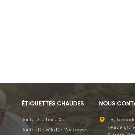
ÉTIQUETTES CHAUDES
NOUS CONT
Jantes Carbone Xc
#61,Jiancai I
Garden,Ton
Jantes De Vélo De Montagne En Carbone