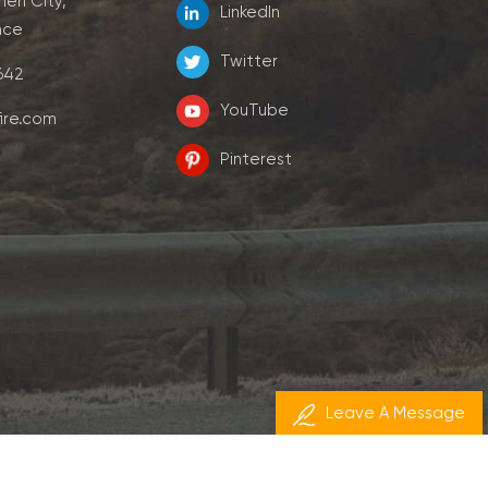
men City,
LinkedIn
nce
Twitter
7642
YouTube
ire.com
Pinterest
Leave A Message