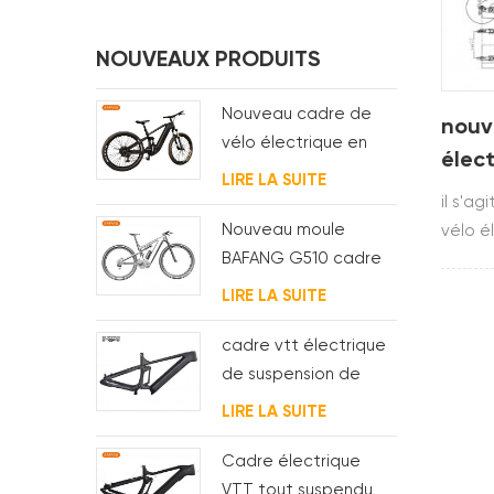
NOUVEAUX PRODUITS
Nouveau cadre de
nouv
vélo électrique en
élec
carbone bafang
LIRE LA SUITE
susp
M620 à suspension
il s'a
bafa
complète pour vtt et
Nouveau moule
vélo é
gros vélo
BAFANG G510 cadre
la rec
de vélo électrique à
vous ê
LIRE LA SUITE
suspension complète
de cad
simpl
cadre vtt électrique
cadre
de suspension de
nous.v
routage de câble
LIRE LA SUITE
de dét
entièrement interne
Cadre électrique
VTT tout suspendu