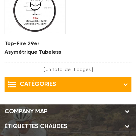
Top-Fire 29er
Asymétrique Tubeless
30mm Largeur 22mm
Profondeur Vtt Jante
Un total de
1
pages
Carbone Pour XC
CATÉGORIES
COMPANY MAP
ÉTIQUETTES CHAUDES