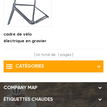
cadre de vélo
électrique en gravier
de carbone avec
moteur de moyeu fsa
Un total de
1
pages
et batterie
CATÉGORIES
COMPANY MAP
ÉTIQUETTES CHAUDES