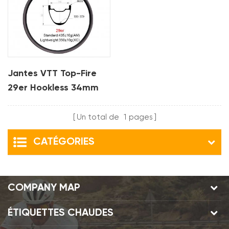
Jantes VTT Top-Fire
29er Hookless 34mm
Largeur 30mm
Profondeur Tubeless
Un total de
1
pages
Ready pour XC AM
CATÉGORIES
COMPANY MAP
ÉTIQUETTES CHAUDES